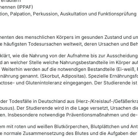
erläutern
enennen (IPPAF)
on, Palpation, Perkussion, Auskultation und Funktionsprüfung
ementen des menschlichen Körpers im gesunden Zustand und unte
ie häufigsten Todesursachen weltweit, deren Ursachen und Be
rklärt, wie die Nahrung von der Aufnahme bis zur Ausscheidu
d an welcher Stelle welche Nahrungsbestandteile im Körper 
 Weiterhin werden auf die notwendigen Bestandteile (Ei-weiß, 
ährung genannt. (Skorbut, Adipositas). Spezielle Ernährungsf
actose- und Glutenintoleranz eingegangen. Der Studierende ist
 der Todesfälle in Deutschland aus (Herz-/Kreislauf-/Gefäßerkr
usus). Der Studierende wird in die Lage versetzt, Ursachen d
ehen. Insbesondere notwendige Präventionsmaßnahmen und de-
 mit roten und weißen Blutkörperchen, Blutplättchen und Antikö
ie normale Zusammensetzung des Blutes und die Aufgaben der 