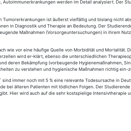
e, Autoimmunerkrankungen werden im Detail analysiert. Der Stu
umorerkrankungen ist äußerst vielfältig und bislang nicht absc
en in Diagnostik und Therapie an Bedeutung. Der Studierende
-beugende Maßnahmen (Vorsorgeuntersuchungen) in ihrem Nutzen
ach wie vor eine häufige Quelle von Morbidität und Mortalität. 
zellen wird er-klärt, ebenso die unterschiedlichen Therapieopt
en und deren Bekämpfung (vorbeugende Hygienemaßnahmen, Sinn 
nkheiten zu verstehen und hygienische Maßnahmen richtig ein-
sind immer noch mit 5 % eine relevante Todesursache in Deuts
ade bei älteren Patienten mit tödlichen Folgen. Der Studierend
t. Hier wird auch auf die sehr kostspielige Intensivtherapie un