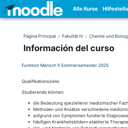
Salta al contenido principal
Alle Kurse
Hilfestell
Página Principal
Fakultät IV
Chemie und Biolog
Información del curso
Funktion Mensch II Sommersemester 2025
Qualifikationsziele:
Studierende können:
die Bedeutung speziellerer medizinischer Fach
Methoden und Ansätze verschiedene medizinis
aufgrund von Symptomen fundierte Diagnose
häufigen Krankheitsbildern etablierte Therap