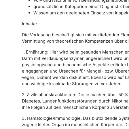
Vor- und Nachteile von Behandlungsmethoden 
grundsätzliche Kategorien einer Diagnostik b
Wissen um den geeigneten Einsatz von Inspekti
Inhalte:
Die Vorlesung beschäftigt sich mit vertiefenden El
Vermittlung von theoretischen Kompetenzen über d
1. Ernährung: Hier wird beim gesunden Menschen e
Darm mit Verdauungsenzymen angereichert wird un
physiologische und biochemische Aspekte erläutert.
eingegangen und Ursachen für Mangel- bzw. Überern
vegan, Diäten) werden diskutiert. Ebenso wird auf L
und wichtige krankhafte Störungen zu verstehen.
2. Zivilisationskrankheiten: Diese machen über 50 %
Diabetes, Lungenfunktionsstörungen durch Nikotinab
ihre Folgen auf den menschlichen Körper zu verst
3. Hämatologie/Immunologie. Das blutbildende System
zugeordnetes Organ im menschlichen Körper dar. D