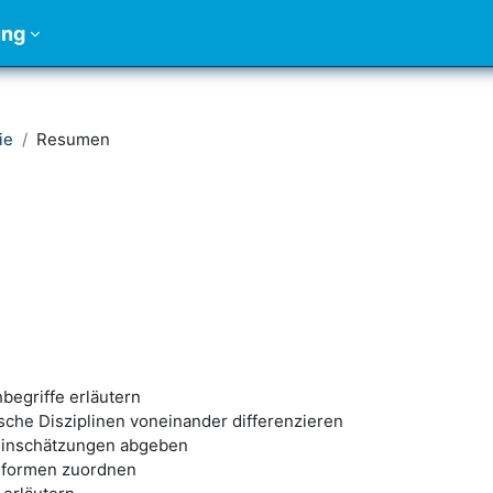
ung
ie
Resumen
begriffe erläutern
che Disziplinen voneinander differenzieren
einschätzungen abgeben
ieformen zuordnen