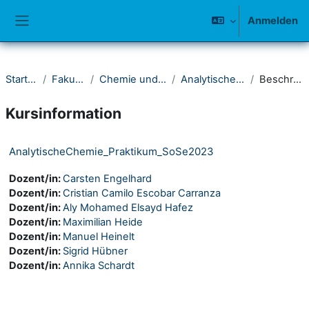
Zum Hauptinhalt
Anmelden
Website-Übersicht
Startseite
Fakultät IV
Chemie und Biologie
Analytische Chemie
Beschreibung
Kursinformation
AnalytischeChemie_Praktikum_SoSe2023
Dozent/in:
Carsten Engelhard
Dozent/in:
Cristian Camilo Escobar Carranza
Dozent/in:
Aly Mohamed Elsayd Hafez
Dozent/in:
Maximilian Heide
Dozent/in:
Manuel Heinelt
Dozent/in:
Sigrid Hübner
Dozent/in:
Annika Schardt