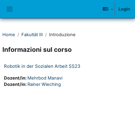
Vai al contenuto principale
Login
Pannello laterale
Home
Fakultät III
Introduzione
Informazioni sul corso
Robotik in der Sozialen Arbeit SS23
Dozent/in:
Mehrbod Manavi
Dozent/in:
Rainer Wieching