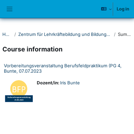
Skip to main content
Log in
Side panel
Home
Zentrum für Lehrkräftebildung und Bildungsforschung (ZLB)
Summary
Course information
Vorbereitungsveranstaltung Berufsfeldpraktikum (PG 4,
Bunte, 07.07.2023
Dozent/in:
Iris Bunte