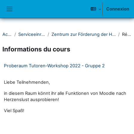
Passer au contenu principal
Connexion
Panneau latéral
Accueil
Serviceeinrichtungen
Zentrum zur Förderung der Hochschullehre (ZFH)
Résumé
Informations du cours
Proberaum Tutoren-Workshop 2022 - Gruppe 2
Liebe Teilnehmenden,
in diesem Raum könnt ihr alle Funktionen von Moodle nach
Herzenslust ausprobieren!
Viel Spaß!