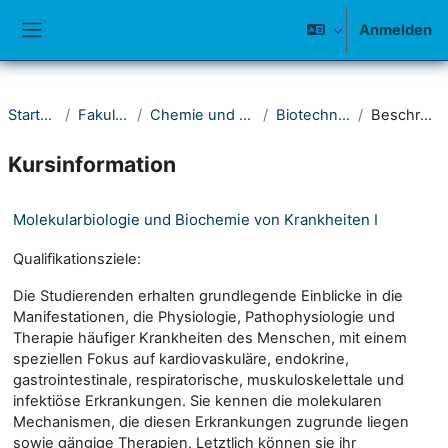
Zum Hauptinhalt
Anmelden
Website-Übersicht
Startseite
Fakultät IV
Chemie und Biologie
Biotechnologie
Beschreibung
Kursinformation
Molekularbiologie und Biochemie von Krankheiten I
Qualifikationsziele:
Die Studierenden erhalten grundlegende Einblicke in die
Manifestationen, die Physiologie, Pathophysiologie und
Therapie häufiger Krankheiten des Menschen, mit einem
speziellen Fokus auf kardiovaskuläre, endokrine,
gastrointestinale, respiratorische, muskuloskelettale und
infektiöse Erkrankungen. Sie kennen die molekularen
Mechanismen, die diesen Erkrankungen zugrunde liegen
sowie gängige Therapien. Letztlich können sie ihr