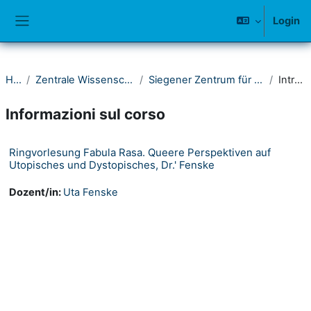
Vai al contenuto principale
Login
Pannello laterale
Home
Zentrale Wissenschaftliche Einrichtungen
Siegener Zentrum für Gender Studies (Gestu_S)
Introduzione
Informazioni sul corso
Ringvorlesung Fabula Rasa. Queere Perspektiven auf
Utopisches und Dystopisches, Dr.' Fenske
Dozent/in:
Uta Fenske