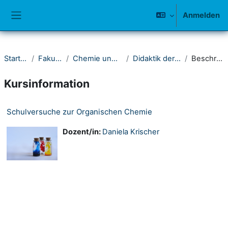
Zum Hauptinhalt
Anmelden
Website-Übersicht
Startseite
Fakultät IV
Chemie und Biologie
Didaktik der Chemie
Beschreibung
Kursinformation
Schulversuche zur Organischen Chemie
Dozent/in:
Daniela Krischer