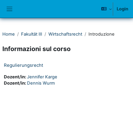
Vai al contenuto principale
Login
Pannello laterale
Home
Fakultät III
Wirtschaftsrecht
Introduzione
Informazioni sul corso
Regulierungsrecht
Dozent/in:
Jennifer Karge
Dozent/in:
Dennis Wurm