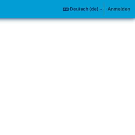
Deutsch ‎(de)‎
Anmelden