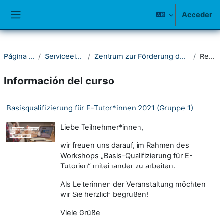
Salta al contenido principal
Acceder
Panel lateral
Página Principal
Serviceeinrichtungen
Zentrum zur Förderung der Hochschullehre (ZFH)
Resumen
Información del curso
Basisqualifizierung für E-Tutor*innen 2021 (Gruppe 1)
Liebe Teilnehmer*innen,
wir freuen uns darauf, im Rahmen des
Workshops „Basis-Qualifizierung für E-
Tutorien“ miteinander zu arbeiten.
Als Leiterinnen der Veranstaltung möchten
wir Sie herzlich begrüßen!
Viele Grüße