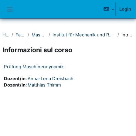
Vai al contenuto principale
Login
Pannello laterale
Home
Fakultät IV
Maschinenbau
Institut für Mechanik und Regelungstechnik - Mechatronik
Introduzione
Informazioni sul corso
Prüfung Maschinendynamik
Dozent/in:
Anna-Lena Dreisbach
Dozent/in:
Matthias Thimm