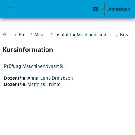
Zum Hauptinhalt
Anmelden
Website-Übersicht
Startseite
Fakultät IV
Maschinenbau
Institut für Mechanik und Regelungstechnik - Mechatronik
Beschreibung
Kursinformation
Prüfung Maschinendynamik
Dozent/in:
Anna-Lena Dreisbach
Dozent/in:
Matthias Thimm