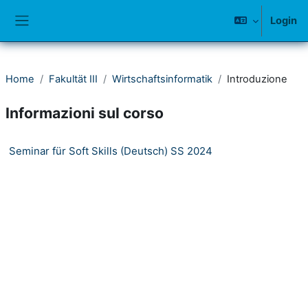
Vai al contenuto principale
Login
Pannello laterale
Home
Fakultät III
Wirtschaftsinformatik
Introduzione
Informazioni sul corso
Seminar für Soft Skills (Deutsch) SS 2024