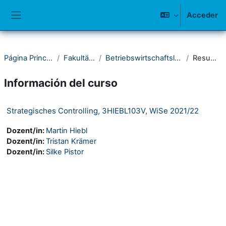
Salta al contenido principal
Acceder
Panel lateral
Página Principal
Fakultät III
Betriebswirtschaftslehre
Resumen
Información del curso
Strategisches Controlling, 3HIEBL103V, WiSe 2021/22
Dozent/in:
Martin Hiebl
Dozent/in:
Tristan Krämer
Dozent/in:
Silke Pistor