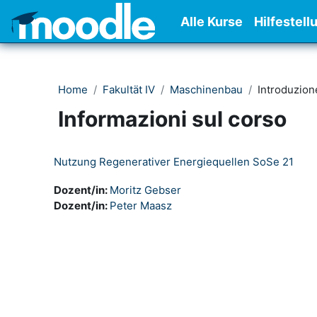
Vai al contenuto principale
Alle Kurse
Hilfestell
Home
Fakultät IV
Maschinenbau
Introduzion
Informazioni sul corso
Nutzung Regenerativer Energiequellen SoSe 21
Dozent/in:
Moritz Gebser
Dozent/in:
Peter Maasz