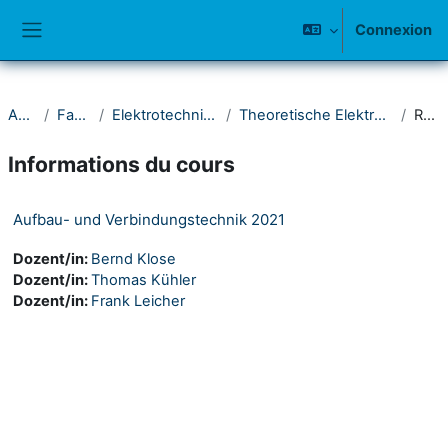
Passer au contenu principal
Connexion
Panneau latéral
Accueil
Fakultät IV
Elektrotechnik und Informatik
Theoretische Elektrotechnik und Photonik
Résumé
Informations du cours
Aufbau- und Verbindungstechnik 2021
Dozent/in:
Bernd Klose
Dozent/in:
Thomas Kühler
Dozent/in:
Frank Leicher