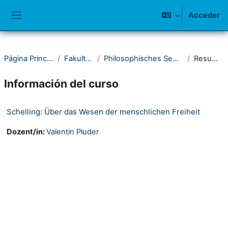
Salta al contenido principal
Acceder
Panel lateral
Página Principal
Fakultät I
Philosophisches Seminar
Resumen
Información del curso
Schelling: Über das Wesen der menschlichen Freiheit
Dozent/in:
Valentin Pluder