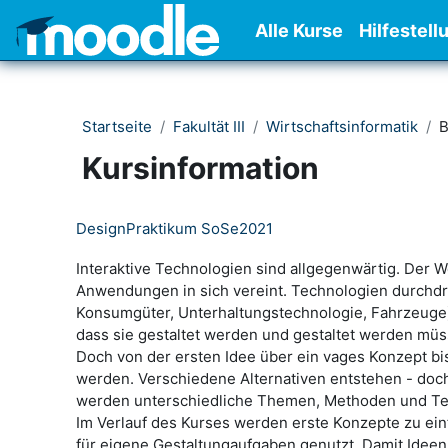
Zum Hauptinhalt
Alle Kurse
Hilfestell
Startseite
Fakultät III
Wirtschaftsinformatik
B
Kursinformation
DesignPraktikum SoSe2021
Interaktive Technologien sind allgegenwärtig. Der We
Anwendungen in sich vereint. Technologien durchdri
Konsumgüter, Unterhaltungstechnologie, Fahrzeuge) 
dass sie gestaltet werden und gestaltet werden müss
Doch von der ersten Idee über ein vages Konzept bi
werden. Verschiedene Alternativen entstehen - doc
werden unterschiedliche Themen, Methoden und Tec
Im Verlauf des Kurses werden erste Konzepte zu einf
für eigene Gestaltungaufgaben genutzt. Damit Ideen