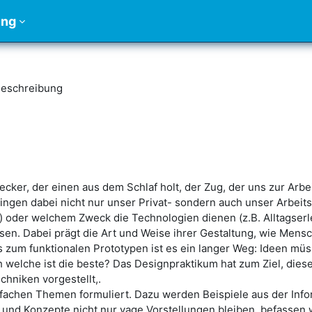
ung
eschreibung
cker, der einen aus dem Schlaf holt, der Zug, der uns zur Arbe
ngen dabei nicht nur unser Privat- sondern auch unser Arbeit
oder welchem Zweck die Technologien dienen (z.B. Alltagserlei
en. Dabei prägt die Art und Weise ihrer Gestaltung, wie Mensc
s zum funktionalen Prototypen ist es ein langer Weg: Ideen müs
h welche ist die beste? Das Designpraktikum hat zum Ziel, di
hniken vorgestellt,.
achen Themen formuliert. Dazu werden Beispiele aus der Informa
 und Konzepte nicht nur vage Vorstellungen bleiben, befassen 