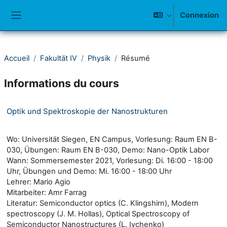
Passer au contenu principal
Connexion
Panneau latéral
Accueil
Fakultät IV
Physik
Résumé
Informations du cours
Optik und Spektroskopie der Nanostrukturen
Wo: Universität Siegen, EN Campus, Vorlesung: Raum EN B-
030, Übungen: Raum EN B-030, Demo: Nano-Optik Labor
Wann: Sommersemester 2021, Vorlesung: Di. 16:00 - 18:00
Uhr, Übungen und Demo: Mi. 16:00 - 18:00 Uhr
Lehrer: Mario Agio
Mitarbeiter: Amr Farrag
Literatur: Semiconductor optics (C. Klingshirn), Modern
spectroscopy (J. M. Hollas), Optical Spectroscopy of
Semiconductor Nanostructures (L. Ivchenko)