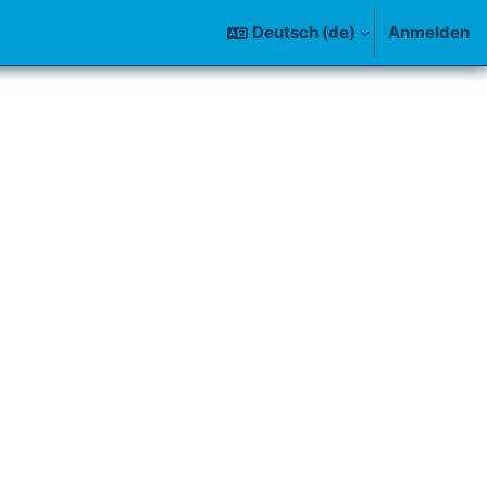
Deutsch ‎(de)‎
Anmelden