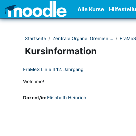
Zum Hauptinhalt
Alle Kurse
Hilfestell
Startseite
Zentrale Organe, Gremien ...
FraMe
Kursinformation
FraMeS Linie II 12. Jahrgang
Welcome!
Dozent/in:
Elisabeth Heinrich