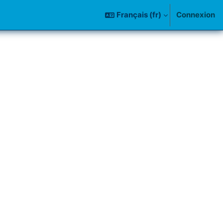
Français ‎(fr)‎
Connexion