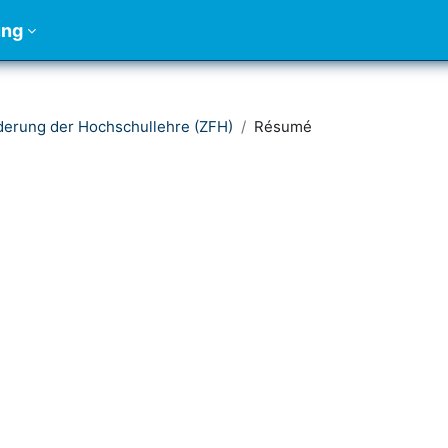
ung
derung der Hochschullehre (ZFH)
Résumé