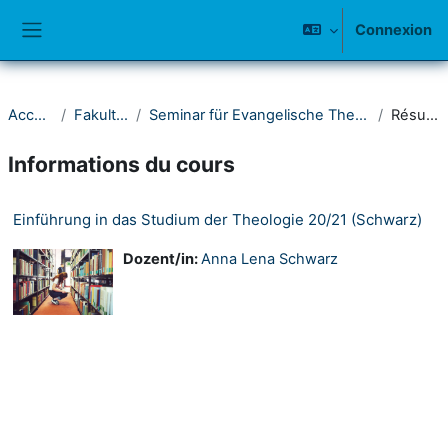
Passer au contenu principal
Connexion
Panneau latéral
Accueil
Fakultät I
Seminar für Evangelische Theologie
Résumé
Informations du cours
Einführung in das Studium der Theologie 20/21 (Schwarz)
Dozent/in:
Anna Lena Schwarz