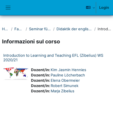
Vai al contenuto principale
Login
Pannello laterale
Home
Fakultät I
Seminar für Anglistik
Didaktik der englischen Sprache
Introduzione
Informazioni sul corso
Introduction to Learning and Teaching EFL (Zibelius) WS
2020/21
Dozent/in:
Kim Jasmin Hennies
Dozent/in:
Pauline Löcherbach
Dozent/in:
Elena Obermeier
Dozent/in:
Robert Simunek
Dozent/in:
Marja Zibelius