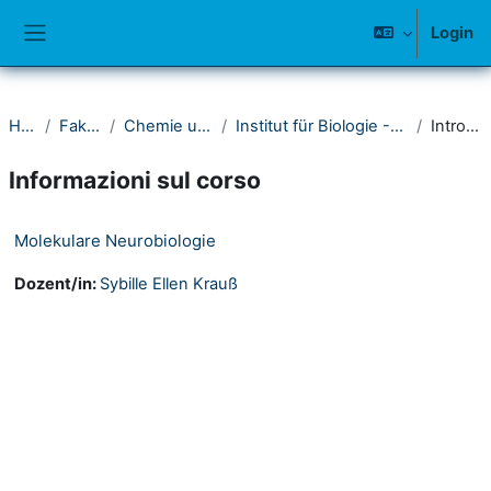
Vai al contenuto principale
Login
Pannello laterale
Home
Fakultät IV
Chemie und Biologie
Institut für Biologie - Fachwissenschaft
Introduzione
Informazioni sul corso
Molekulare Neurobiologie
Dozent/in:
Sybille Ellen Krauß