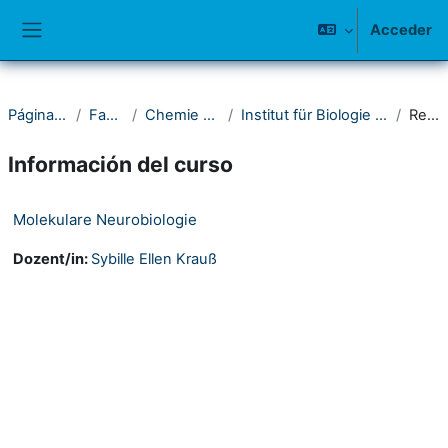
Salta al contenido principal
Acceder
Panel lateral
Página Principal
Fakultät IV
Chemie und Biologie
Institut für Biologie - Fachwissenschaft
Resumen
Información del curso
Molekulare Neurobiologie
Dozent/in:
Sybille Ellen Krauß