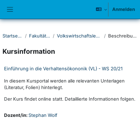
Zum Hauptinhalt
Anmelden
Website-Übersicht
Startseite
Fakultät III
Volkswirtschaftslehre
Beschreibung
Kursinformation
Einführung in die Verhaltensökononik (VL) - WS 20/21
In diesem Kursportal werden alle relevanten Unterlagen
(Literatur, Folien) hinterlegt.
Der Kurs findet online statt. Detaillierte Informationen folgen.
Dozent/in:
Stephan Wolf