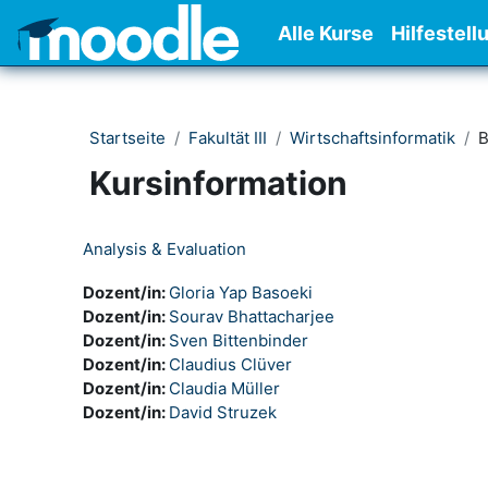
Zum Hauptinhalt
Alle Kurse
Hilfestell
Startseite
Fakultät III
Wirtschaftsinformatik
B
Kursinformation
Analysis & Evaluation
Dozent/in:
Gloria Yap Basoeki
Dozent/in:
Sourav Bhattacharjee
Dozent/in:
Sven Bittenbinder
Dozent/in:
Claudius Clüver
Dozent/in:
Claudia Müller
Dozent/in:
David Struzek