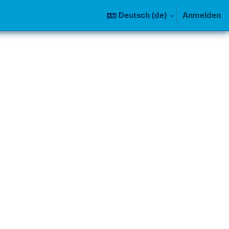
Deutsch ‎(de)‎
Anmelden