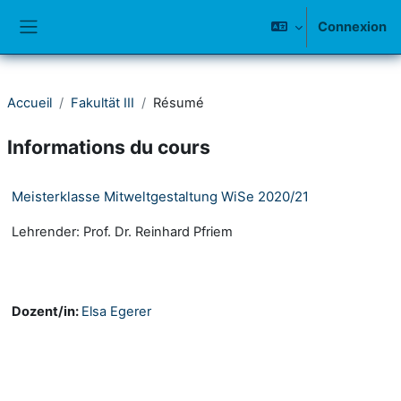
Passer au contenu principal
Connexion
Panneau latéral
Accueil
Fakultät III
Résumé
Informations du cours
Meisterklasse Mitweltgestaltung WiSe 2020/21
Lehrender: Prof. Dr. Reinhard Pfriem
Dozent/in:
Elsa Egerer