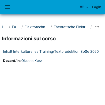
Vai al contenuto principale
Login
Pannello laterale
Home
Fakultät IV
Elektrotechnik und Informatik
Theoretische Elektrotechnik und Photonik
Introduzione
Informazioni sul corso
Inhalt Interkulturelles Training/Textproduktion SoSe 2020
Dozent/in:
Oksana Kurz