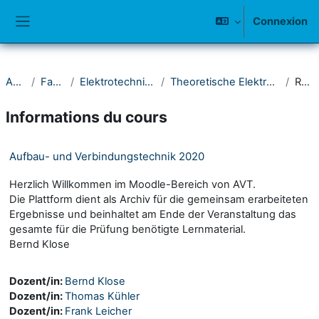
Passer au contenu principal
Connexion
Panneau latéral
Accueil
Fakultät IV
Elektrotechnik und Informatik
Theoretische Elektrotechnik und Photonik
Résumé
Informations du cours
Aufbau- und Verbindungstechnik 2020
Herzlich Willkommen im Moodle-Bereich von AVT.
Die Plattform dient als Archiv für die gemeinsam erarbeiteten
Ergebnisse und beinhaltet am Ende der Veranstaltung das
gesamte für die Prüfung benötigte Lernmaterial.
Bernd Klose
Dozent/in:
Bernd Klose
Dozent/in:
Thomas Kühler
Dozent/in:
Frank Leicher