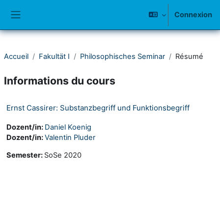
Passer au contenu principal
Connexion
Panneau latéral
Accueil
Fakultät I
Philosophisches Seminar
Résumé
Informations du cours
Ernst Cassirer: Substanzbegriff und Funktionsbegriff
Dozent/in:
Daniel Koenig
Dozent/in:
Valentin Pluder
Semester
:
SoSe 2020