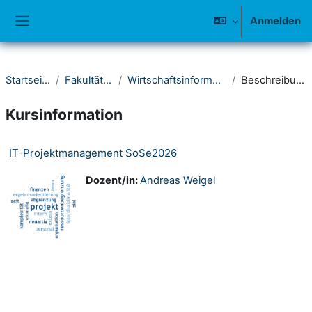
Zum Hauptinhalt
Anmelden
Website-Übersicht
Startseite
Fakultät III
Wirtschaftsinformatik
Beschreibung
Kursinformation
IT-Projektmanagement SoSe2026
Dozent/in:
Andreas Weigel