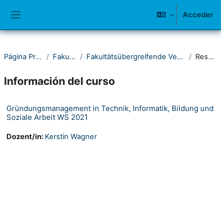
Salta al contenido principal
Acceder
Panel lateral
Página Principal
Fakultät III
Fakultätsübergreifende Veranstaltungen
Resumen
Información del curso
Gründungsmanagement in Technik, Informatik, Bildung und
Soziale Arbeit WS 2021
Dozent/in:
Kerstin Wagner