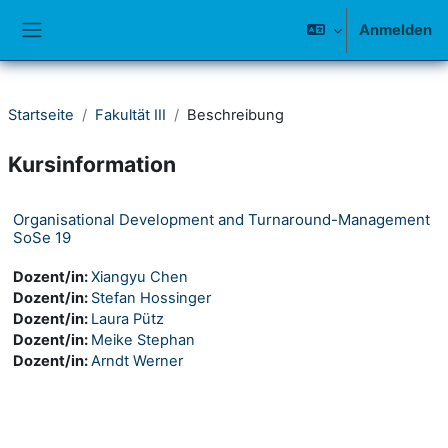
Zum Hauptinhalt
Anmelden
Website-Übersicht
Startseite
Fakultät III
Beschreibung
Kursinformation
Organisational Development and Turnaround-Management
SoSe 19
Dozent/in:
Xiangyu Chen
Dozent/in:
Stefan Hossinger
Dozent/in:
Laura Pütz
Dozent/in:
Meike Stephan
Dozent/in:
Arndt Werner