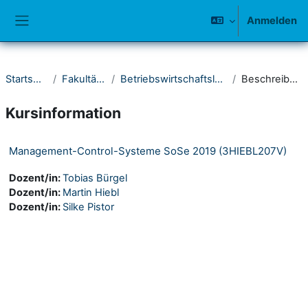
Zum Hauptinhalt
Anmelden
Website-Übersicht
Startseite
Fakultät III
Betriebswirtschaftslehre
Beschreibung
Kursinformation
Management-Control-Systeme SoSe 2019 (3HIEBL207V)
Dozent/in:
Tobias Bürgel
Dozent/in:
Martin Hiebl
Dozent/in:
Silke Pistor