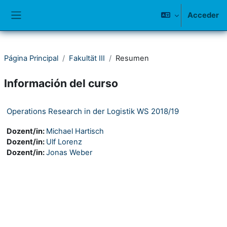
Salta al contenido principal
Acceder
Panel lateral
Página Principal
Fakultät III
Resumen
Información del curso
Operations Research in der Logistik WS 2018/19
Dozent/in:
Michael Hartisch
Dozent/in:
Ulf Lorenz
Dozent/in:
Jonas Weber