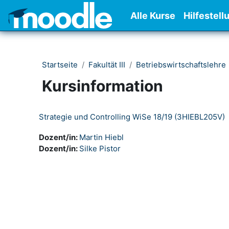
Zum Hauptinhalt
Alle Kurse
Hilfestell
Startseite
Fakultät III
Betriebswirtschaftslehre
Kursinformation
Strategie und Controlling WiSe 18/19 (3HIEBL205V)
Dozent/in:
Martin Hiebl
Dozent/in:
Silke Pistor