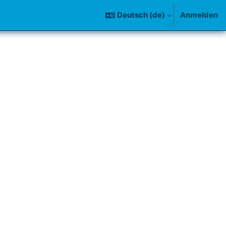
Deutsch ‎(de)‎
Anmelden