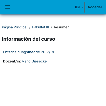
Salta al contenido principal
Acceder
Panel lateral
Página Principal
Fakultät III
Resumen
Información del curso
Entscheidungstheorie 2017/18
Dozent/in:
Mario Giesecke