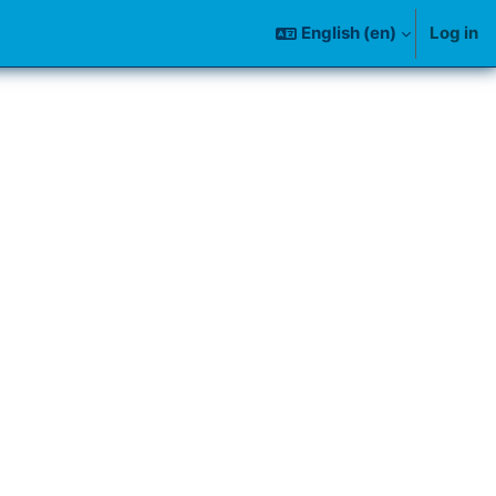
English ‎(en)‎
Log in