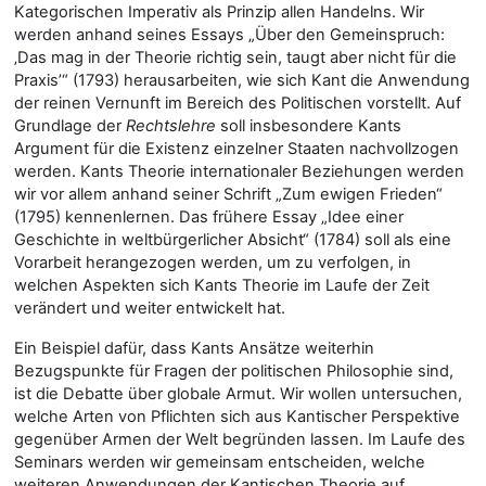
Kategorischen Imperativ als Prinzip allen Handelns. Wir
werden anhand seines Essays „Über den Gemeinspruch:
‚Das mag in der Theorie richtig sein, taugt aber nicht für die
Praxis’“ (1793) herausarbeiten, wie sich Kant die Anwendung
der reinen Vernunft im Bereich des Politischen vorstellt. Auf
Grundlage der
Rechtslehre
soll insbesondere Kants
Argument für die Existenz einzelner Staaten nachvollzogen
werden. Kants Theorie internationaler Beziehungen werden
wir vor allem anhand seiner Schrift „Zum ewigen Frieden“
(1795) kennenlernen. Das frühere Essay „Idee einer
Geschichte in weltbürgerlicher Absicht“ (1784) soll als eine
Vorarbeit herangezogen werden, um zu verfolgen, in
welchen Aspekten sich Kants Theorie im Laufe der Zeit
verändert und weiter entwickelt hat.
Ein Beispiel dafür, dass Kants Ansätze weiterhin
Bezugspunkte für Fragen der politischen Philosophie sind,
ist die Debatte über globale Armut. Wir wollen untersuchen,
welche Arten von Pflichten sich aus Kantischer Perspektive
gegenüber Armen der Welt begründen lassen. Im Laufe des
Seminars werden wir gemeinsam entscheiden, welche
weiteren Anwendungen der Kantischen Theorie auf