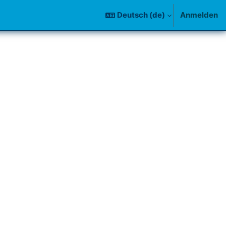
Deutsch ‎(de)‎
Anmelden