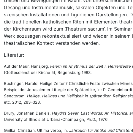
Gesten und Bewegungen im Raum, von unterschiedlichen
Gesang und Instrumentalmusik, sakralen Objekten und Tex
szenischen Installationen und figürlichen Darstellungen. 
die traditionellen katholischen Riten mit Elementen theatr
der Kirchenraum wird zum ‚Theatrum sacrum‘. Im Seminar
Werk sozusagen rekontextualisiert und wieder in seinem l
theatralischen Kontext verstanden werden.
Literatur:
Auf der Maur, Hansjörg,
Feiern im Rhythmus der Zeit I. Herrenfeste
(Gottesdienst der Kirche 5), Regensburg 1983.
Buchinger, Harald, Heilige Zeiten? Christliche Feste zwischen Mim
Beispiel der Jerusalemer Liturgie der Spätantike, in: P. Gemeinhardt 
Sanctorum. Heilige, Heiliges und Heiligkeit in spätantiken Religions
etc. 2012, 283–323.
Drury, Jonathan Daniels,
Haydn’s Seven Last Words: An Historical an
University of Illinois at Urbana-Champaign, Ph.D., 1976.
Gnilka, Christian, Ultima verba, in:
Jahrbuch für Antike und Christe