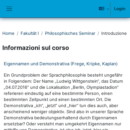
Vai al contenuto principale
Login
Pannello laterale
Home
Fakultät I
Philosophisches Seminar
Introduzione
Informazioni sul corso
Eigennamen und Demonstrativa (Frege, Kripke, Kaplan)
Ein Grundproblem der Sprachphilosophie besteht ungefähr
in Folgendem: Der Name „Ludwig Wittgenstein“, das Datum
„04.07.2016“ und die Lokalisation „Berlin, Olympiastadion“
referieren eindeutig auf eine bestimmte Person, einen
bestimmten Zeitpunkt und einen bestimmten Ort. Die
Demonstrativa „ich“, „jetzt“ und „hier“ tun dies auch, aber
anscheinend weniger objektiv. Sind also in unserer Sprache
Demonstrativa bedeutungserhaltend durch Eigennamen
ersetzbar? Oder versteht man umgekehrt Eigennamen nur
mithilfe von Demonstrativa, ist also ich-jetzt-hier ein