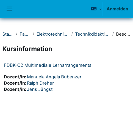
Zum Hauptinhalt
Anmelden
Website-Übersicht
Startseite
Fakultät IV
Elektrotechnik und Informatik
Technikdidaktik am Berufkolleg
Beschreibung
Kursinformation
FDBK-C2 Multimediale Lernarrangements
Dozent/in:
Manuela Angela Bubenzer
Dozent/in:
Ralph Dreher
Dozent/in:
Jens Jüngst