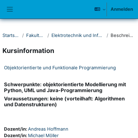
Zum Hauptinhalt
Anmelden
Website-Übersicht
Startseite
Fakultät IV
Elektrotechnik und Informatik
Beschreibung
Kursinformation
Objektorientierte und Funktionale Programmierung
Schwerpunkte: objektorientierte Modellierung mit
Python, UML und Java-Programmierung
Voraussetzungen: keine (vorteilhaft: Algorithmen
und Datenstrukturen)
Dozent/in:
Andreas Hoffmann
Dozent/in:
Michael Möller