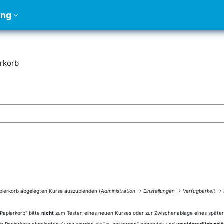
ung
rkorb
urses
Papierkorb abgelegten Kurse auszublenden (
Administration -> Einstellungen -> Verfügbarkeit ->
Papierkorb" bitte
nicht
zum Testen eines neuen Kurses oder zur Zwischenablage eines später 