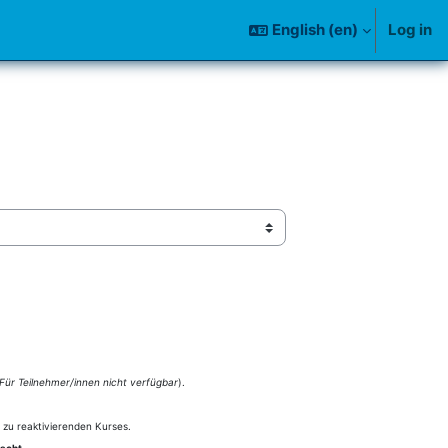
English ‎(en)‎
Log in
 Für Teilnehmer/innen nicht verfügbar
).
zu reaktivierenden Kurses.