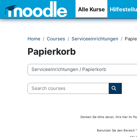
Skip to main content
Alle Kurse
Hilfestell
Home
Courses
Serviceeinrichtungen
Papie
Papierkorb
Course categories
Search courses
Search co
Denken Sie bitte daran, Ihre hier im 
Benutzen Sie den Bereich "