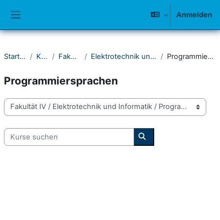
Zum Hauptinhalt
Anmelden
Website-Übersicht
Startseite
Kurse
Fakultät IV
Elektrotechnik und Informatik
Programmiersprachen
Programmiersprachen
Kursbereiche
Kurse suchen
Kurse suchen