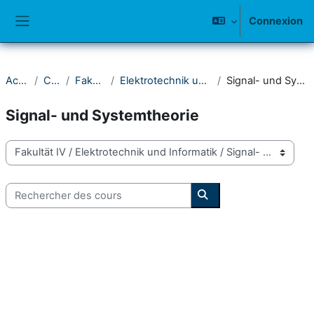
Passer au contenu principal
Connexion
Panneau latéral
Accueil
Cours
Fakultät IV
Elektrotechnik und Informatik
Signal- und Systemtheorie
Signal- und Systemtheorie
Catégories de cours
Rechercher des cours
Rechercher des cours