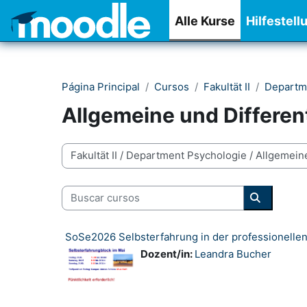
Salta al contenido principal
Alle Kurse
Hilfestell
Página Principal
Cursos
Fakultät II
Departm
Allgemeine und Differen
Categorías
Buscar cursos
Buscar cu
SoSe2026 Selbsterfahrung in der professionellen 
Dozent/in:
Leandra Bucher